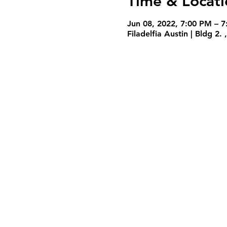
Time & Locati
Jun 08, 2022, 7:00 PM – 
Filadelfia Austin | Bldg 2
Servicios
Miercoles 7:30PM
Domingo 10:30AM