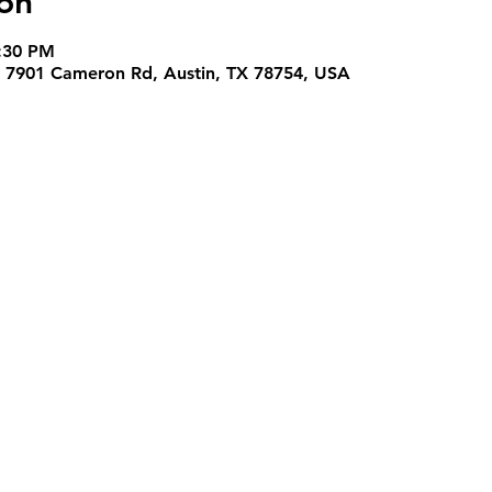
on
7:30 PM
. , 7901 Cameron Rd, Austin, TX 78754, USA
Ubicación
7952 Anderson Square
Austin, Texas 78757