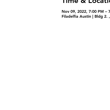
Time & Locati
Nov 09, 2022, 7:00 PM – 
Filadelfia Austin | Bldg 2
Servicios
Miercoles 7:30PM
Domingo 10:30AM