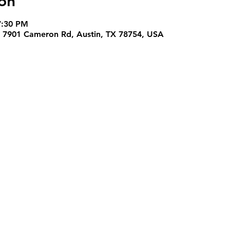
on
7:30 PM
. , 7901 Cameron Rd, Austin, TX 78754, USA
Ubicación
7952 Anderson Square
Austin, Texas 78757